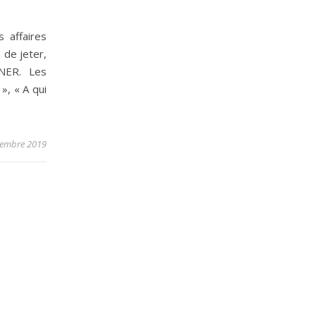
 affaires
e de jeter,
NNER. Les
», « A qui
tembre 2019