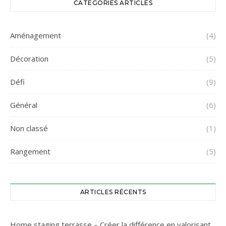
CATÉGORIES ARTICLES
Aménagement
(4)
Décoration
(5)
Défi
(9)
Général
(6)
Non classé
(1)
Rangement
(5)
ARTICLES RÉCENTS
Home staging terrasse – Créer la différence en valorisant